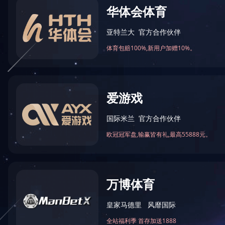
化学泥浆
絮凝剂
氨氮去除剂
化学泥
醋酸钠
除氟剂
硫酸铝
除磷剂
触变润滑剂
抑尘剂
增稠剂