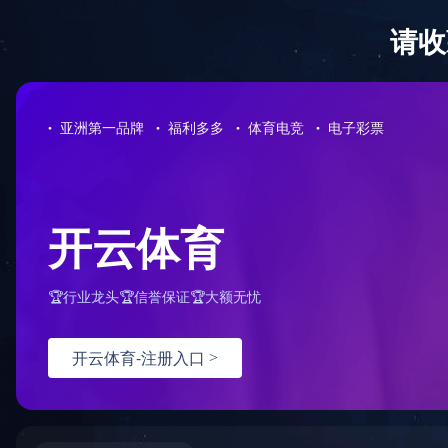
华体会
-专注聚
公司首页
关于我们
产品中心
|
|
产品中心
首页
/
产品
/
化学泥浆
聚丙烯酰胺
聚合氯化铝
聚合硫酸铁