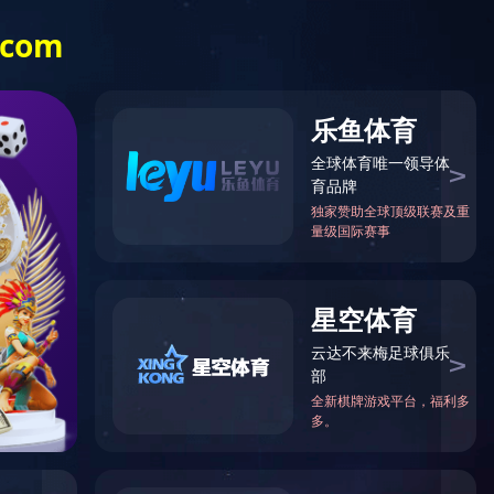
24小时咨询热线：
15092351666
华体会（中国）-华体会
|