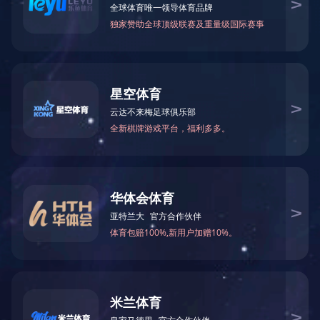
除磷剂液体
除磷剂固体
服务电话：
15092351666
华体会官方网页版
电话： 15092351666
电话： 18653305198
电话： 13355210058
网址： www.eco-farma.com