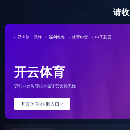
华体会
-专注聚
公司首页
关于我们
产品中心
|
|
新闻中心
首页
/
新闻
/
常见问答
怎样来确定聚丙烯酰胺的投
行业资讯
常见问答
More +