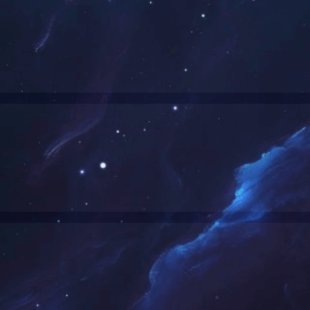
的作用
的作用原理
么
强氧化作用，分解水中的氨氮。加药后不会产生沉淀物，分解物也不会重新
，所以反应时间很快，一般在10分钟左右就反应完全，直接把氨氮降下