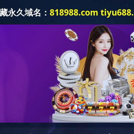
官方网页版
丙烯酰胺生产-
工程案例
新闻中心
在线留言
|
|
|
加量